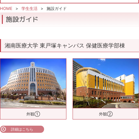
HOME
学生生活
施設ガイド
施設ガイド
湘南医療大学 東戸塚キャンパス 保健医療学部棟
外観①
外観②
詳細はこちら