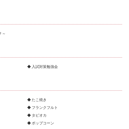
？～
入試対策勉強会
たこ焼き
フランクフルト
タピオカ
ポップコーン