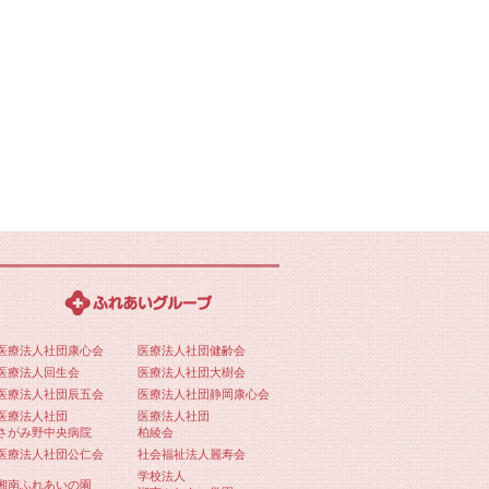
医療法人社団康心会
医療法人社団健齢会
医療法人回生会
医療法人社団大樹会
医療法人社団辰五会
医療法人社団静岡康心会
医療法人社団
医療法人社団
さがみ野中央病院
柏綾会
医療法人社団公仁会
社会福祉法人麗寿会
学校法人
湘南ふれあいの園