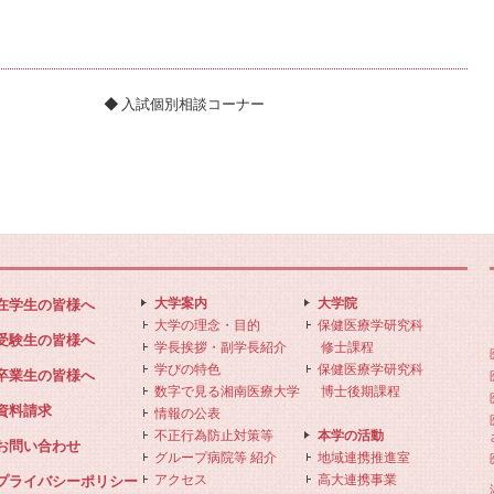
入試個別相談コーナー
大学案内
大学院
在学生の皆様へ
大学の理念・目的
保健医療学研究科
受験生の皆様へ
学長挨拶・副学長紹介
修士課程
学びの特色
保健医療学研究科
卒業生の皆様へ
数字で見る湘南医療大学
博士後期課程
資料請求
情報の公表
不正行為防止対策等
本学の活動
お問い合わせ
グループ病院等 紹介
地域連携推進室
アクセス
高大連携事業
プライバシーポリシー