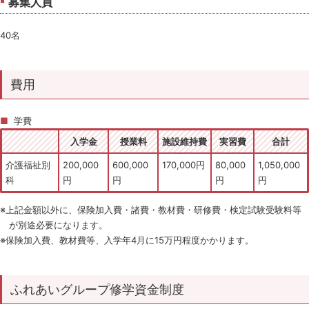
募集人員
40名
費用
学費
入学金
授業料
施設維持費
実習費
合計
介護福祉別
200,000
600,000
170,000円
80,000
1,050,000
科
円
円
円
円
※上記金額以外に、保険加入費・諸費・教材費・研修費・検定試験受験料等
が別途必要になります。
※保険加入費、教材費等、入学年4月に15万円程度かかります。
ふれあいグループ修学資金制度