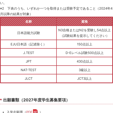
い。
※2 下表のうち、いずれか一つを取得または受験予定であること（2024年4
月以降の結果が対象）
名称
資格
N3合格またはN2を受験し54点以上
日本語能力試験
（試験結果を提示してください）
EJU日本語（記述除く）
150点以上
J.TEST
D-Eレベル試験500点以上
JPT
430点以上
NAT-TEST
3級以上
JLCT
JCT3以上
出願書類（2027年度学生募集要項）
入学志願票（
PDF
）