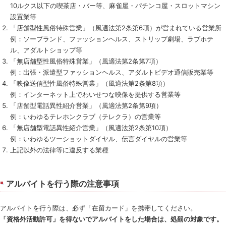
10ルクス以下の喫茶店・バー等、麻雀屋・パチンコ屋・スロットマシン
設置業等
「店舗型性風俗特殊営業」（風適法第2条第6項）が営まれている営業所
例：ソープランド、ファッションヘルス、ストリップ劇場、ラブホテ
ル、アダルトショップ等
「無店舗型性風俗特殊営業」（風適法第2条第7項）
例：出張・派遣型ファッションヘルス、アダルトビデオ通信販売業等
「映像送信型性風俗特殊営業」（風適法第2条第8項）
例：インターネット上でわいせつな映像を提供する営業等
「店舗型電話異性紹介営業」（風適法第2条第9項）
例：いわゆるテレホンクラブ（テレクラ）の営業等
「無店舗型電話異性紹介営業」（風適法第2条第10項）
例：いわゆるツーショットダイヤル、伝言ダイヤルの営業等
上記以外の法律等に違反する業種
アルバイトを行う際の注意事項
アルバイトを行う際は、必ず「在留カード」を携帯してください。
「資格外活動許可」を得ないでアルバイトをした場合は、処罰の対象です。