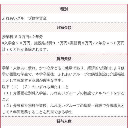
種別
ふれあいグループ修学資金
月額金額
授業料 ６０万円×２年分
※入学金２０万円、施設維持費１７万円+実習費８万円×２年分＝５０万円
計７０万円が免除されます。
貸与資格
学業・人物共に優れ、かつ心身ともに健康であり、経済的な理由により修
学が困難な学生で、本学卒業後、ふれあいグループの病院施設に介護福祉
士として就業する意思が確実な学生。
以下（１）（２）のいずれも満たすこと
（１）介護福祉別科入学後、ふれあいグループの施設でアルバイトをする
こと
（２）介護福祉別科卒業後、ふれあいグループの病院・施設で介護職員と
して５年間勤務することを約束できる学生
貸与人数