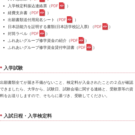
入学検定料振込連絡票（
PDF
）
経費支弁書（
PDF
）
出願書類送付用宛名シート（
PDF
）
日本語能力を証明する書類(日本語学校記入票) （
PDF
）
封筒ラベル（
PDF
）
ふれあいグループ修学資金の紹介（
PDF
）
ふれあいグループ修学資金貸付申請書（
PDF
）
入学試験
出願書類全てが届き不備がないこと、検定料が入金されたことの２点が確認
できましたら、大学から、試験日、試験会場に関する連絡と、受験票等の資
料をお送りしますので、そちらに基づき、受験してください。
入試日程・入学検定料