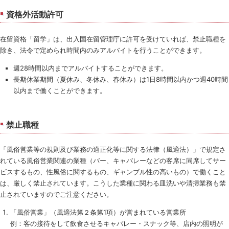
資格外活動許可
在留資格「留学」は、出入国在留管理庁に許可を受けていれば、禁止職種を
除き、法令で定められ時間内のみアルバイトを行うことができます。
週28時間以内までアルバイトすることができます。
長期休業期間（夏休み、冬休み、春休み）は1日8時間以内かつ週40時間
以内まで働くことができます。
禁止職種
「風俗営業等の規則及び業務の適正化等に関する法律（風適法）」で規定さ
れている風俗営業関連の業種（バー、キャバレーなどの客席に同席してサー
ビスするもの、性風俗に関するもの、ギャンブル性の高いもの）で働くこと
は、厳しく禁止されています。こうした業種に関わる皿洗いや清掃業務も禁
止されていますのでご注意ください。
「風俗営業」（風適法第２条第1項）が営まれている営業所
例：客の接待をして飲食させるキャバレー・スナック等、店内の照明が