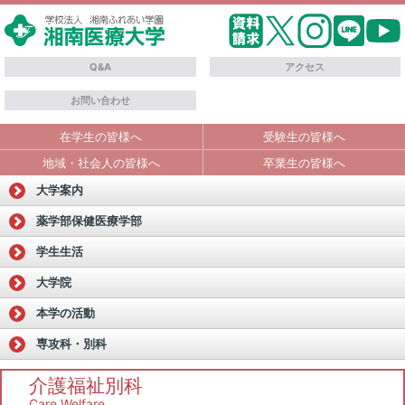
Q&A
アクセス
お問い合わせ
在学生の皆様へ
受験生の皆様へ
地域・社会人の皆様へ
卒業生の皆様へ
大学案内
薬学部
保健医療学部
学生生活
大学院
本学の活動
専攻科・別科
介護福祉別科
Care Welfare