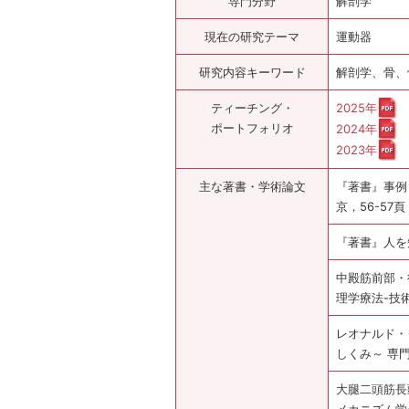
専門分野
解剖学
現在の研究テーマ
運動器
研究内容キーワード
解剖学、骨、
ティーチング・
2025年
ポートフォリオ
2024年
2023年
主な著書・学術論文
『著書』事例
京，56-57頁
『著書』人を
中殿筋前部・
理学療法-技術ち
レオナルド・
しくみ～ 専門
大腿二頭筋長