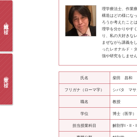
理学療法士、作業
構造はどの様にな
ろうか考えたこと
地域・社会人の皆様へ
理学を分かりやす
り、私の大好きな
まぜながら講義を
ったレオナルド・
強や研究をしませ
卒業生の皆様へ
氏名
柴田 昌和
フリガナ（ローマ字）
シバタ マサカズ
職名
教授
学位
博士（医学）
担当授業科目
解剖学Ⅰ・Ⅱ