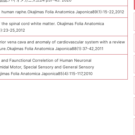
.バイオメカニズム24 p37-45. 2020
e human raphe.Okajimas Folia Anatomica Japonica89(1):15-22,2012
f the spinal cord white matter. Okajimas Folia Anatomica
1):23-25,2012
ior vena cava and anomaly of cardiovascular system with a review
ature.Okajimas Folia Anatomica Japonica88(1):37-42,2011
 and Faunctional Correletion of Human Neuronal
idal Motor, Special Sensory and General Sensory
imas Folia Anatomica Japonica85(4):115-117,2010