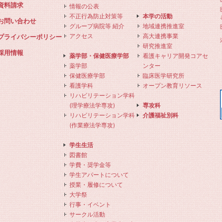
資料請求
情報の公表
不正行為防止対策等
本学の活動
お問い合わせ
グループ病院等 紹介
地域連携推進室
アクセス
高大連携事業
プライバシーポリシー
研究推進室
採用情報
薬学部・保健医療学部
看護キャリア開発コアセ
薬学部
ンター
保健医療学部
臨床医学研究所
看護学科
オープン教育リソース
リハビリテーション学科
(理学療法学専攻)
専攻科
リハビリテーション学科
介護福祉別科
(作業療法学専攻)
学生生活
図書館
学費・奨学金等
学生アパートについて
授業・履修について
大学祭
行事・イベント
サークル活動