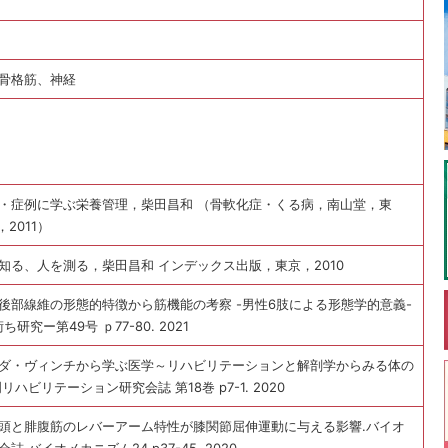
骨格筋、神経
・症例に学ぶ栄養管理，柴田昌和 （骨軟化症・くる病，南山堂，東
，2011）
知る、人を測る，柴田昌和 インデックス出版，東京，2010
後部線維の形態的特徴から筋機能の考察 -男性6肢による形態学的意義-
研究ー第49号 ｐ77-80. 2021
ダ・ヴィンチから学ぶ医学～リハビリテーションと解剖学からみる体の
リハビリテーション研究会誌 第18巻 p7-1. 2020
頭と腓腹筋のレバーアーム特性が膝関節屈伸運動に与える影響.バイオ