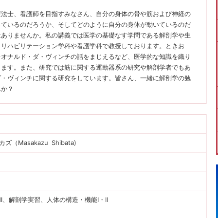
療法士、看護師を目指すみなさん、自分の身体の骨や筋および神経の
っているのだろうか、そしてどのように自分の身体が動いているのだ
はありませんか。私の講義では医学の基礎なす学問である解剖学や生
くリハビリテーション学科や看護学科で教授しております。ときお
レオナルド・ダ・ヴィンチの話をまじえるなど、医学的な知識を織り
します。また、研究では筋に関する運動器系の研究や解剖学者でもあ
ダ・ヴィンチに関する研究をしています。皆さん、一緒に解剖学の勉
んか？
（Masakazu Shibata)
・Ⅲ、解剖学実習、人体の構造・機能Ⅰ・Ⅱ