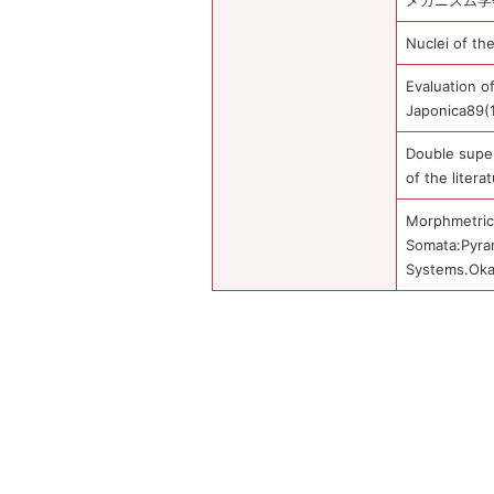
メカニズム学会誌
Nuclei of th
Evaluation o
Japonica89(
Double super
of the liter
Morphmetric
Somata:Pyram
Systems.Okaj