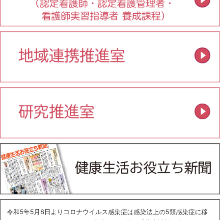
令和5年5月8日よりコロナウイルス感染症は感染法上の5類感染症に移