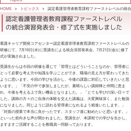
HOME
トピックス
認定看護管理者教育課程ファーストレベルの統
認定看護管理者教育課程ファーストレベル
の統合演習発表会・修了式を実施しました
看護キャリア開発コアセンター認定看護管理者教育課程ファーストレベルの
研修にて、7月19日(水)に受講生による統合演習発表会、7月21日(金)に修了
式が実施されました。
受講生からは今回の研修を通じて「管理とはどういうことなのか、管理者に
とって必要な考え方や知識を学ぶことができ、職場の見え方が変わってきた
ように思います。今回の学びを活かし、今後の課題に対応していきたいと思
います。」「不安の中で参加しましたが、素晴らしい講師陣と仲間に恵ま
れ、今後を考える上で良い機会となりました。」「とても学びの深い日々で
した。講師の方々のご自身の体験を交えた講義は、大変興味深く、また勉強
になりました。同じように語れる管理者になれるよう精進いたします。」
「対面の授業で本当に良かったです。スタッフ達に勧めたいと思います。」
といった前向きな声が聞かれました。受講生が、本課程での学びを生かし、
ますますご活躍することを教職員一同願っております。