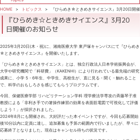
HOME
トピックス
『ひらめき☆ときめきサイエンス』3月20日開
『ひらめき☆ときめきサイエンス』3月20
日開催のお知らせ
2025年3月20日(木・祝)に、湘南医療大学 東戸塚キャンパスにて『ひらめき
☆ときめきサイエンス』を開催いたします。
「ひらめき☆ときめきサイエンス」とは、独立行政法人日本学術振興会が、
大学や研究機関で「科研費」（KAKENHI）により行われている最先端の研究
成果に、小学 5・6年生、中学生、高校生が、直に見る・聞く・触れること
で、科学のおもしろさを感じてもらうプログラムです。
今回、保健医療学部 リハビリテーション学科 理学療法学専攻の斉藤琴子准
教授による「非利き手での箸操作練習の効果を表面筋電図で可視化して評価
しよう！」が採択されました。
2024年8月にも開催され、大好評だった本イベントですが、今回も応募開始
後10分以内に定員に達し、追加募集も予算の範囲内で行いましたが、早々に
応募終了となりました。現在はキャンセル待ちの状況です。