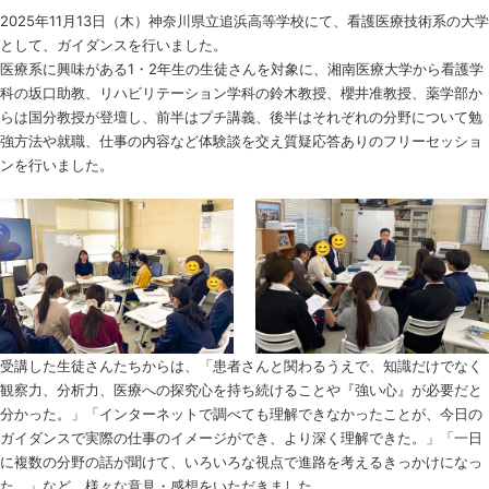
2025年11月13日（木）神奈川県立追浜高等学校にて、看護医療技術系の大学
として、ガイダンスを行いました。
医療系に興味がある1・2年生の生徒さんを対象に、湘南医療大学から看護学
科の坂口助教、リハビリテーション学科の鈴木教授、櫻井准教授、薬学部か
らは国分教授が登壇し、前半はプチ講義、後半はそれぞれの分野について勉
強方法や就職、仕事の内容など体験談を交え質疑応答ありのフリーセッショ
ンを行いました。
受講した生徒さんたちからは、「患者さんと関わるうえで、知識だけでなく
観察力、分析力、医療への探究心を持ち続けることや『強い心』が必要だと
分かった。」「インターネットで調べても理解できなかったことが、今日の
ガイダンスで実際の仕事のイメージができ、より深く理解できた。」「一日
に複数の分野の話が聞けて、いろいろな視点で進路を考えるきっかけになっ
た。」など、様々な意見・感想をいただきました。